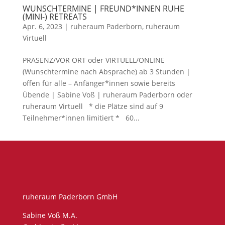
WUNSCHTERMINE | FREUND*INNEN RUHE
(MINI-) RETREATS
Apr. 6, 2023
|
ruheraum Paderborn
,
ruheraum
Virtuell
PRÄSENZ/VOR ORT oder VIRTUELL/ONLINE
(Wunschtermine nach Absprache) ab 3 Stunden |
offen für alle – Anfänger*innen sowie bereits
Übende | Sabine Voß | ruheraum Paderborn oder
ruheraum Virtuell * die Plätze sind auf 9
Teilnehmer*innen limitiert * 60...
ruheraum Paderborn GmbH
Sabine Voß M.A.