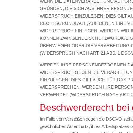
WENN DIE DATENVERARBEITUNG AUF GRUND
GRÜNDEN, DIE SICH AUS IHRER BESOND
WIDERSPRUCH EINZULEGEN; DIES GILT A
RECHTSGRUNDLAGE, AUF DENEN EINE V
WIDERSPRUCH EINLEGEN, WERDEN WIR I
KÖNNEN ZWINGENDE SCHUTZWÜRDIGE GRÜ
ÜBERWIEGEN ODER DIE VERARBEITUNG
(WIDERSPRUCH NACH ART. 21 ABS. 1 DSGV
WERDEN IHRE PERSONENBEZOGENEN DATE
WIDERSPRUCH GEGEN DIE VERARBEITU
EINZULEGEN; DIES GILT AUCH FÜR DAS 
WIDERSPRECHEN, WERDEN IHRE PERSO
VERWENDET (WIDERSPRUCH NACH ART. 21
Beschwerde­recht bei 
Im Falle von Verstößen gegen die DSGVO steht d
gewöhnlichen Aufenthalts, ihres Arbeitsplatze