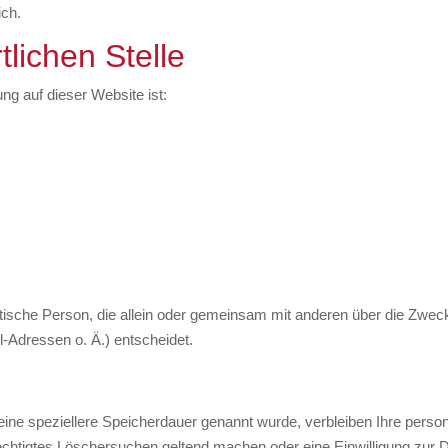
ich.
tlichen Stelle
ung auf dieser Website ist:
uristische Person, die allein oder gemeinsam mit anderen über die Zwec
Adressen o. Ä.) entscheidet.
eine speziellere Speicherdauer genannt wurde, verbleiben Ihre pers
rechtigtes Löschersuchen geltend machen oder eine Einwilligung zur 