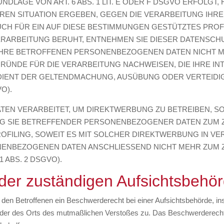
LAGE VON ART. 6 ABS. 1 LIT. E ODER F DSGVO ERFOLGT, 
EREN SITUATION ERGEBEN, GEGEN DIE VERARBEITUNG I
UCH FÜR EIN AUF DIESE BESTIMMUNGEN GESTÜTZTES PROFIL
ERARBEITUNG BERUHT, ENTNEHMEN SIE DIESER DATENSCH
HRE BETROFFENEN PERSONENBEZOGENEN DATEN NICHT MEH
NDE FÜR DIE VERARBEITUNG NACHWEISEN, DIE IHRE INT
 DIENT DER GELTENDMACHUNG, AUSÜBUNG ODER VERTEI
O).
N VERARBEITET, UM DIREKTWERBUNG ZU BETREIBEN, SO 
NG SIE BETREFFENDER PERSONENBEZOGENER DATEN ZUM
PROFILING, SOWEIT ES MIT SOLCHER DIREKTWERBUNG IN VE
NENBEZOGENEN DATEN ANSCHLIESSEND NICHT MEHR ZUM
 ABS. 2 DSGVO).
der zuständigen Aufsichts­behö
en Betroffenen ein Beschwerderecht bei einer Aufsichtsbehörde, ins
s oder des Orts des mutmaßlichen Verstoßes zu. Das Beschwerderech