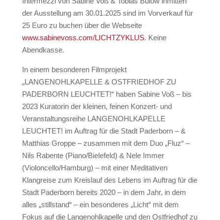
Intermezzi von Sabine Voß & Tobias Bülow inmitten
der Ausstellung am 30.01.2025 sind im Vorverkauf für
25 Euro zu buchen über die Webseite
www.sabinevoss.com/LICHTZYKLUS
. Keine
Abendkasse.
In einem besonderen Filmprojekt
„LANGENOHLKAPELLE & OSTFRIEDHOF ZU
PADERBORN LEUCHTET!“ haben Sabine Voß – bis
2023 Kuratorin der kleinen, feinen Konzert- und
Veranstaltungsreihe LANGENOHLKAPELLE
LEUCHTET! im Auftrag für die Stadt Paderborn – &
Matthias Groppe – zusammen mit dem Duo „Fluz“ –
Nils Rabente (Piano/Bielefeld) & Nele Immer
(Violoncello/Hamburg) – mit einer Meditativen
Klangreise zum Kreislauf des Lebens im Auftrag für die
Stadt Paderborn bereits 2020 – in dem Jahr, in dem
alles „stillstand“ – ein besonderes „Licht“ mit dem
Fokus auf die Langenohlkapelle und den Ostfriedhof zu