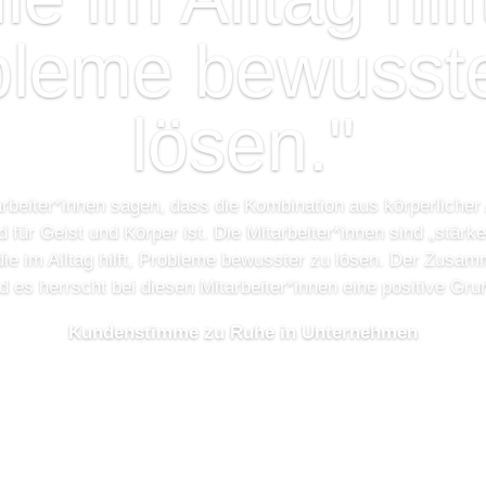
bleme bewusste
lösen."
rbeiter*innen sagen, dass die Kombination aus körperliche
für Geist und Körper ist. Die Mitarbeiter*innen sind „stärk
 die im Alltag hilft, Probleme bewusster zu lösen. Der Zusam
 es herrscht bei diesen Mitarbeiter*innen eine positive Gr
Kundenstimme zu Ruhe in Unternehmen