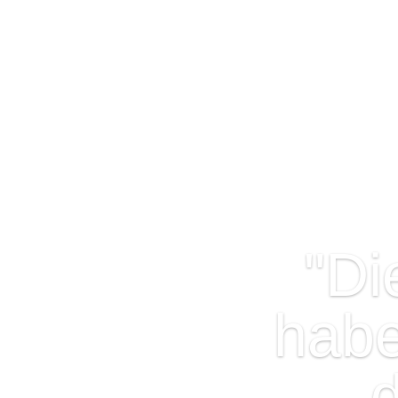
"Di
habe
d