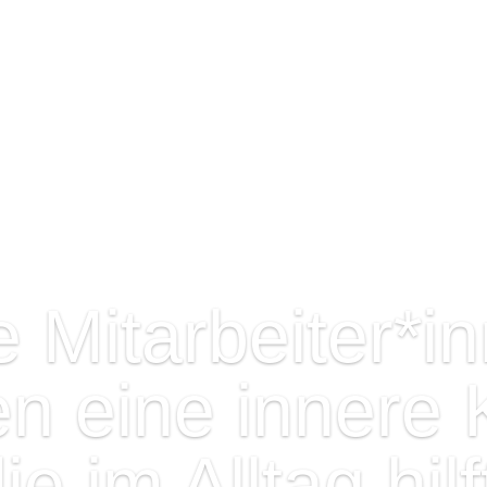
e Mitarbeiter*i
n eine innere K
ie im Alltag hilf