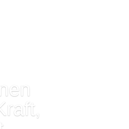
nnen
raft,
t,