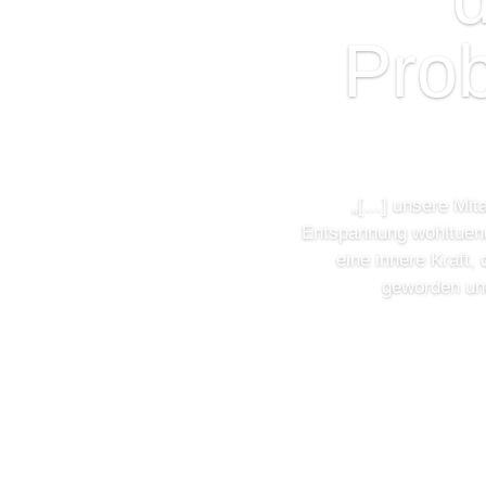
Pro
„[…]
unsere Mita
Entspannung wohltuend 
eine innere Kraft,
geworden und