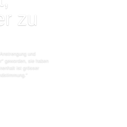
r zu
r Anstrengung und
er“ geworden, sie haben
menhalt ist grösser
undstimmung.“