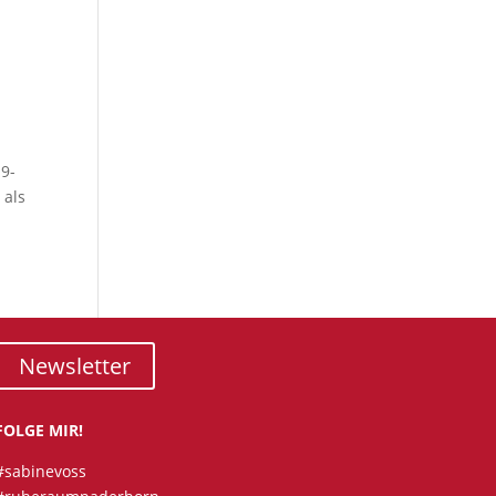
9-
 als
Newsletter
FOLGE MIR!
#sabinevoss