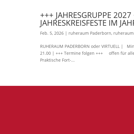
+++ JAHRESGRUPPE 2027 
JAHRESKREISFESTE IM JA
Feb. 5, 2026
|
ruheraum Paderborn
,
ruheraum 
RUHERAUM PADERBORN oder VIRTUELL | Mini Re
21.00 | +++ Termine folgen +++ offen für all
Praktische Fort-...