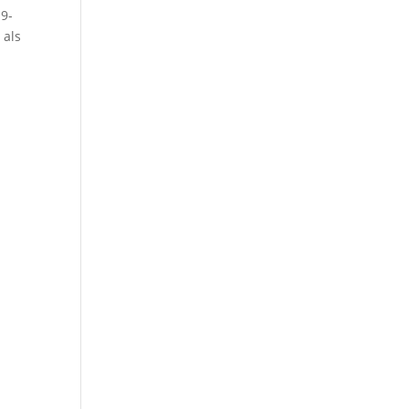
9-
 als