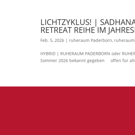
LICHTZYKLUS! | SADHANA
RETREAT REIHE IM JAHRE
Feb. 5, 2026
|
ruheraum Paderborn
,
ruheraum 
HYBRID | RUHERAUM PADERBORN oder RUHERAU
Sommer 2026 bekannt gegeben offen für alle 