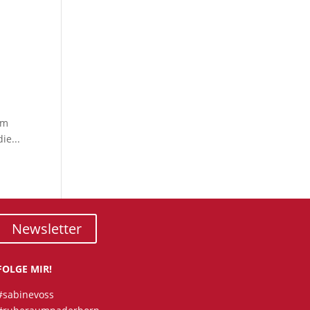
im
ie...
Newsletter
FOLGE MIR!
#sabinevoss