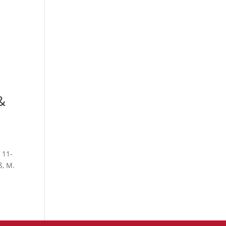
&
 11-
ß, M.